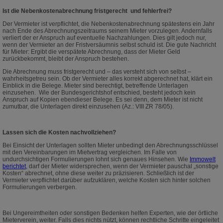
Ist die Nebenkostenabrechnung fristgerecht und fehlerfrei?
Der Vermieter ist verpflichtet, die Nebenkostenabrechnung spätestens ein Jahr
nach Ende des Abrechnungszeitraums seinem Mieter vorzulegen. Andernfalls
verliert der er Anspruch auf eventuelle Nachzahlungen. Dies gilt jedoch nur,
wenn der Vermieter an der Fristversäumnis selbst schuld ist. Die gute Nachricht
für Mieter: Ergibt die verspätete Abrechnung, dass der Mieter Geld
zurückbekommt, bleibt der Anspruch bestehen.
Die Abrechnung muss fristgerecht und – das versteht sich von selbst –
wahrheitsgetreu sein. Ob der Vermieter alles korrekt abgerechnet hat, klärt ein
Einblick in die Belege. Mieter sind berechtigt, betreffende Unterlagen
einzusehen. Wie der Bundesgerichtshof entschied, besteht jedoch kein
Anspruch auf Kopien ebendieser Belege. Es sei denn, dem Mieter ist nicht
zumutbar, die Unterlagen direkt einzusehen (Az.: VIII ZR 78/05).
Lassen sich die Kosten nachvollziehen?
Bei Einsicht der Unterlagen sollten Mieter unbedingt den Abrechnungsschlüssel
mit den Vereinbarungen im Mietvertrag vergleichen. Im Falle von
undurchsichtigen Formulierungen lohnt sich genaues Hinsehen. Wie
Immowelt
berichtet
, darf der Mieter widersprechen, wenn der Vermieter pauschal „sonstige
Kosten“ abrechnet, ohne diese weiter zu präzisieren. Schließlich ist der
Vermieter verpflichtet darüber aufzuklären, welche Kosten sich hinter solchen
Formulierungen verbergen.
Bei Ungereimtheiten oder sonstigen Bedenken helfen Experten, wie der örtliche
Mieterverein, weiter. Falls dies nichts nützt, können rechtliche Schritte eingeleitet