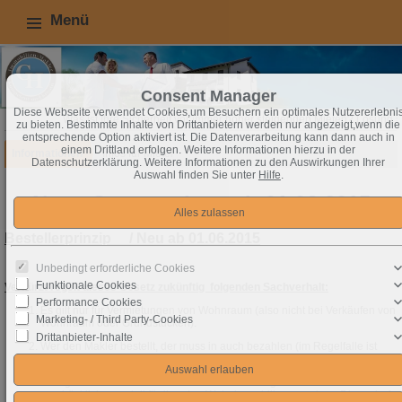
Menü
Consent Manager
Diese Webseite verwendet Cookies,um Besuchern ein optimales Nutzererlebni
Was ist Ihre Sicherheit vor immer höher steigenden Mieten? Lösung = EIG
zu bieten. Bestimmte Inhalte von Drittanbietern werden nur angezeigt,wenn die
entsprechende Option aktiviert ist. Die Datenverarbeitung kann dann auch in
einem Drittland erfolgen. Weitere Informationen hierzu in der
Informationen
Infos für Mieter
Datenschutzerklärung. Weitere Informationen zu den Auswirkungen Ihrer
Auswahl finden Sie unter
Hilfe
.
Neue Gesetzeslage ab 01.06.2015
Bestellerprinzip / Neu ab 01.06.2015
Unbedingt erforderliche Cookies
Funktionale Cookies
Verkürzt regelt dieses Gesetz zukünftig folgenden Sachverhalt:
Performance Cookies
Es gilt nur für Vermietungen von Wohnraum (also nicht bei Verkäufen von
Marketing- / Third Party-Cookies
Wohnraum oder Grundstücken).
Drittanbieter-Inhalte
Wer den Makler bestellt, der muss in auch bezahlen (im Regelfalle ist
dies der Vermieter).
Einzige Ausnahme: Der Mietsuchende beauftragt den Makler
ausdrücklich, speziell für ihn eine Wohnimmobilie zu suchen. Diese darf