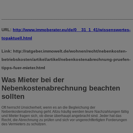
_______________________________________________________________
URL:
http://www.immoberater.eu/de/0__31_1_41/wissenswertes-
topaktuell.html
Link: http://ratgeber.immowelt.de/wohnen/recht/nebenkosten-
betriebskosten/artikel/artikel/nebenkostenabrechnung-pruefen-
tipps-fuer-mieter.html
Was Mieter bei der
Nebenkostenabrechnung beachten
sollten
Oft herrscht Unsicherheit, wenn es an die Begleichung der
Nebenkostenabrechnung geht. Allzu häufig werden teure Nachzahlungen fällig
und Mieter fragen sich, ob diese überhaupt angebracht sind. Jeder hat das
Recht, die Abrechnung zu prüfen und sich vor ungerechtfertigten Forderungen
des Vermieters zu schützen.