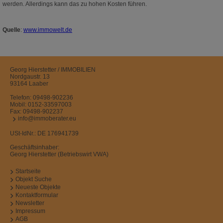
werden. Allerdings kann das zu hohen Kosten führen.
Quelle
:
www.immowelt.de
Georg Hierstetter / IMMOBILIEN
Nordgaustr. 13
93164 Laaber
Telefon:
09498-902236
Mobil:
0152-33597003
Fax: 09498-902237
info@immoberater.eu
USt-IdNr.: DE 176941739
Geschäftsinhaber:
Georg Hierstetter (Betriebswirt VWA)
Startseite
Objekt Suche
Neueste Objekte
Kontaktformular
Newsletter
Impressum
AGB